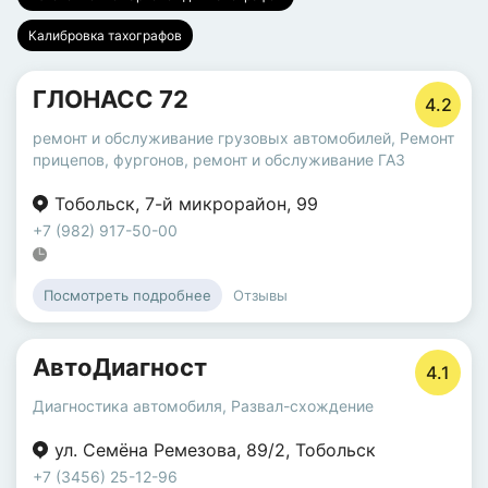
Калибровка тахографов
ГЛОНАСС 72
4.2
ремонт и обслуживание грузовых автомобилей
,
Ремонт
прицепов, фургонов
,
ремонт и обслуживание ГАЗ
Тобольск
,
7-й микрорайон
,
99
+7 (982) 917-50-00
Отзывы
Посмотреть подробнее
АвтоДиагност
4.1
Диагностика автомобиля
,
Развал-схождение
ул. Семёна Ремезова
,
89/2
,
Тобольск
+7 (3456) 25-12-96